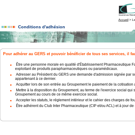
Accueil
> L
Conditions d'adhésion
Pour adhérer au GERS et pouvoir bénéficier de tous ses services, il fau
Être une personne morale en qualité d'Établissement Pharmaceutique Fabri
exploitant de produits parapharmaceutiques ou paramédicaux.
Adresser au Président du GERS une demande d'admission signée par son
appartenant à ce dernier.
Acquitter lors de son entrée au Groupement le paiement de la cotisation a
Mettre à la disposition du Groupement, au terme de l'exercice social qui
Groupement au cours de ce même exercice social.
Accepter les statuts, le réglement intérieur et le cahier des charges de f
Être adhérent du Club Inter Pharmaceutique (CIP et/ou ACL) et à jour de 